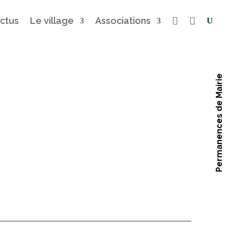
ctus
Le village
Associations


Permanences de Mairie