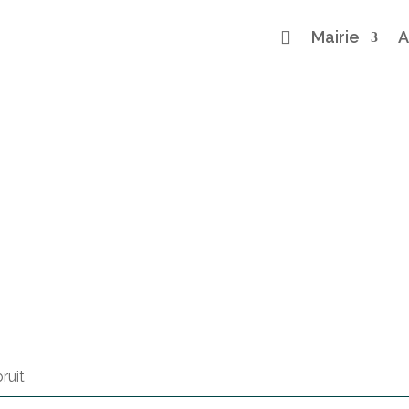

Mairie
A
ruit