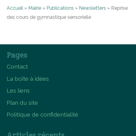
Accueil
»
Mairie
»
Publications
»
Newsletters
»
Reprise
des cours de gymnastique sensorielle
Pages
Contact
La boîte à idées
Les liens
Plan du site
Politique de confidentialité
Articles récents