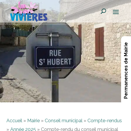
Permanences de Mairie
Accueil
»
Mairie
»
Conseil municipal
»
Compte-rendus
»
Année 2025
»
Compte-rendu du conseil municipal