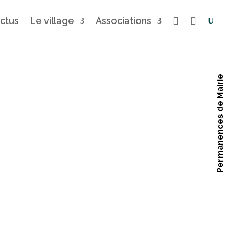
ctus
Le village
Associations


Permanences de Mairie