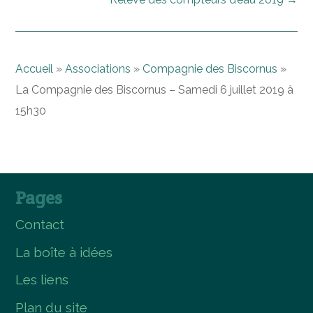
Accueil
»
Associations
»
Compagnie des Biscornus
»
La Compagnie des Biscornus – Samedi 6 juillet 2019 à
15h30
Pages
Contact
La boîte à idées
Les liens
Plan du site