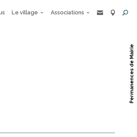
us
Le village
Associations


Permanences de Mairie