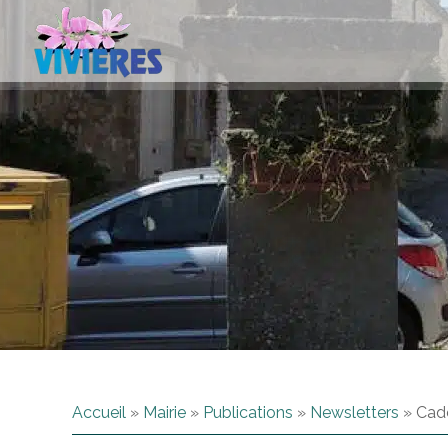
Accueil
»
Mairie
»
Publications
»
Newsletters
»
Cade