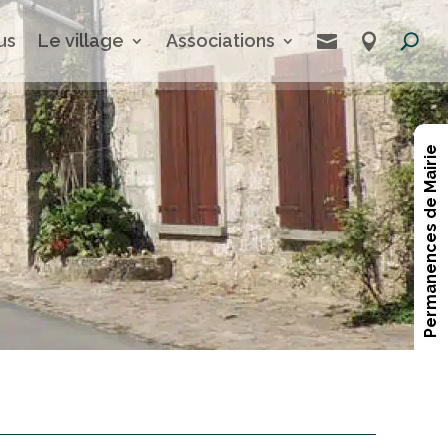
us
Le village
Associations


Permanences de Mairie