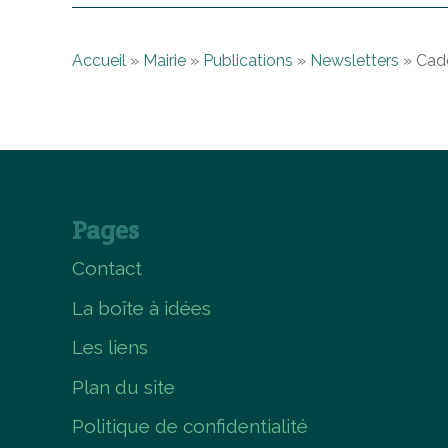
Accueil
»
Mairie
»
Publications
»
Newsletters
»
Cade
Pages
Contact
La boîte à idées
Les liens
Plan du site
Politique de confidentialité