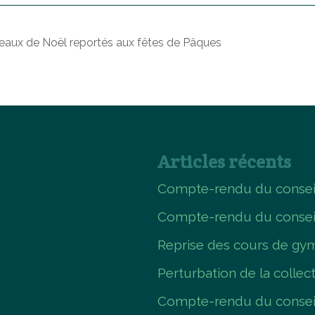
aux de Noël reportés aux fêtes de Pâques
Articles récents
Compte-rendu du conseil
Compte-rendu du consei
Reprise des cours de gym
Perturbation de la collec
Compte-rendu du conseil