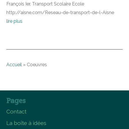
François Ier. Transport Scolaire Ecole
http://aisne.com/Reseau-de-transport-de-l-Aisne
lire plus
Accueil
»
Coeuvres
Pages
Contact
La boîte à idées