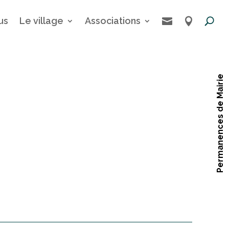
us
Le village
Associations


Permanences de Mairie