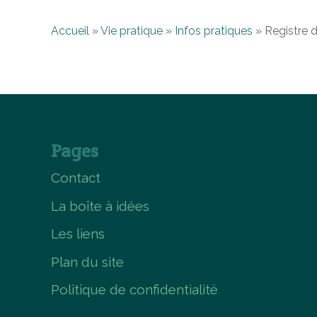
Accueil
»
Vie pratique
»
Infos pratiques
»
Registre 
Pages
Contact
La boîte à idées
Les liens
Plan du site
Politique de confidentialité