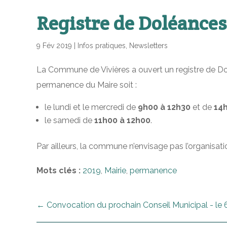
Registre de Doléances
9 Fév 2019
|
Infos pratiques
,
Newsletters
La Commune de Vivières a ouvert un registre de Dol
permanence du Maire soit :
le lundi et le mercredi de
9h00 à 12h30
et de
14
le samedi de
11h00 à 12h00
.
Par ailleurs, la commune n’envisage pas l’organisatio
Mots clés :
2019
,
Mairie
,
permanence
←
Convocation du prochain Conseil Municipal - le 6