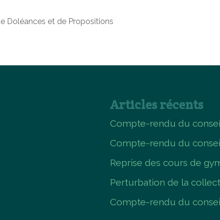
de Doléances et de Propositions
Articles récents
Compte-rendu du conseil
Compte-rendu du consei
Reprise des cours de gym
Perturbation de la collec
Compte-rendu du conseil