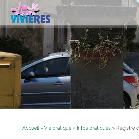
Accueil
»
Vie pratique
»
Infos pratiques
»
Registre 