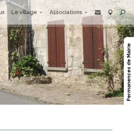
us
Le village
Associations


Permanences de Mairie