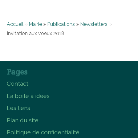
Accueil
»
Mairie
»
Publications
»
Newsletters
»
Invitation aux voeux 2018
Pages
Contact
La boîte à idées
Les liens
Plan du site
Politique de confidentialité