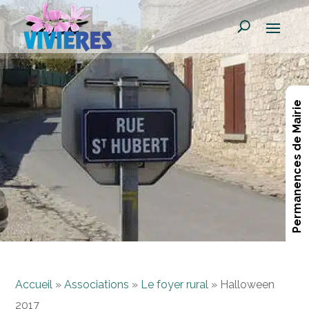
Permanences de Mairie
Accueil
»
Associations
»
Le foyer rural
»
Halloween
2017