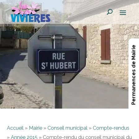
Permanences de Mairie
Accueil
»
Mairie
»
Conseil municipal
»
Compte-rendus
»
Année 2015
»
Compte-rendu du conseil municipal du