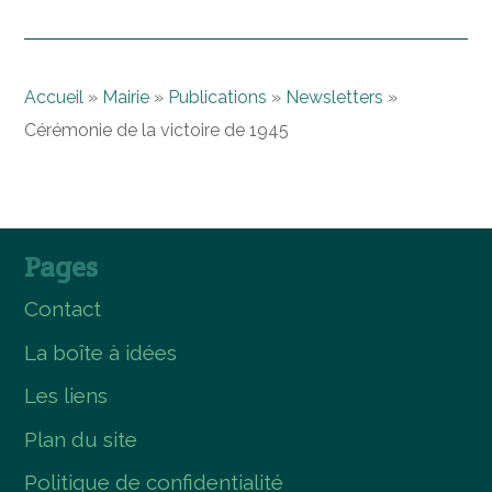
Accueil
»
Mairie
»
Publications
»
Newsletters
»
Cérémonie de la victoire de 1945
Pages
Contact
La boîte à idées
Les liens
Plan du site
Politique de confidentialité